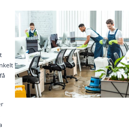
t
nkelt
få
er
t
a