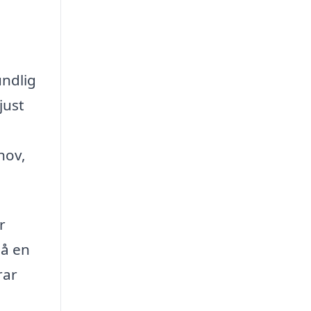
undlig
just
hov,
r
så en
rar