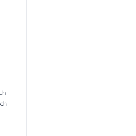
ch
och