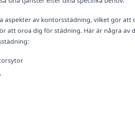
 sina tjänster efter dina specifika behov.
a aspekter av kontorsstädning, vilket gör att 
ör att oroa dig för städning. Här är några av 
sstädning:
torsytor
v