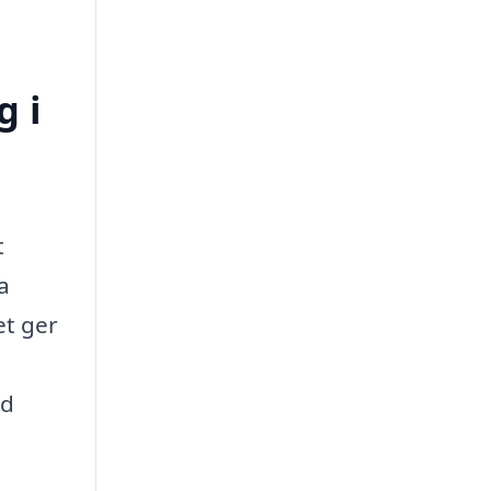
g i
t
a
et ger
ed