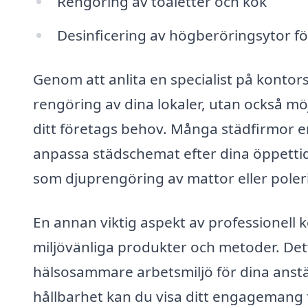
Rengöring av toaletter och kök
Desinficering av högberöringsytor för
Genom att anlita en specialist på kontor
rengöring av dina lokaler, utan också möj
ditt företags behov. Många städfirmor erb
anpassa städschemat efter dina öppettider
som djuprengöring av mattor eller poleri
En annan viktig aspekt av professionell 
miljövänliga produkter och metoder. Dett
hälsosammare arbetsmiljö för dina anstäl
hållbarhet kan du visa ditt engagemang 