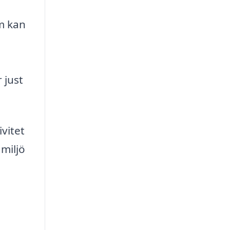
m kan
 just
ivitet
miljö