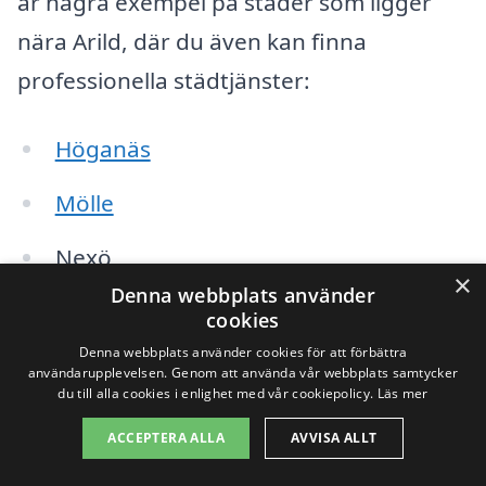
är några exempel på städer som ligger
nära Arild, där du även kan finna
professionella städtjänster:
Höganäs
Mölle
Nexö
×
Denna webbplats använder
Vik
cookies
Denna webbplats använder cookies för att förbättra
Skåne
användarupplevelsen. Genom att använda vår webbplats samtycker
du till alla cookies i enlighet med vår cookiepolicy.
Läs mer
Furuboda
ACCEPTERA ALLA
AVVISA ALLT
Åstorp