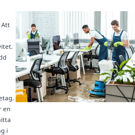
 Att
itet.
ydd
etag.
r en
itta
g i