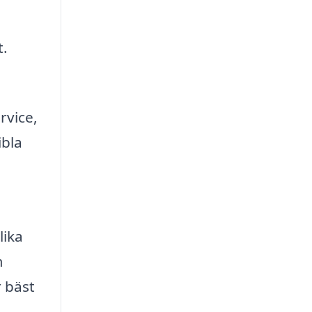
t.
rvice,
ibla
lika
m
r bäst