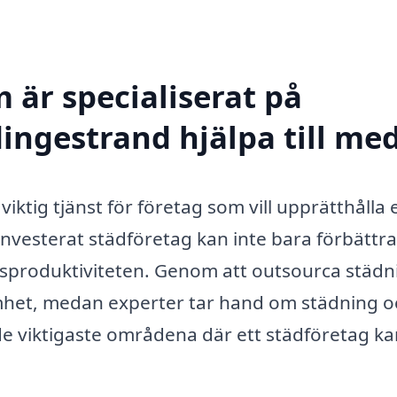
 är specialiserat på
ingestrand hjälpa till me
ktig tjänst för företag som vill upprätthålla 
linvesterat städföretag kan inte bara förbättra
sproduktiviteten. Genom att outsourca städn
mhet, medan experter tar hand om städning o
de viktigaste områdena där ett städföretag k