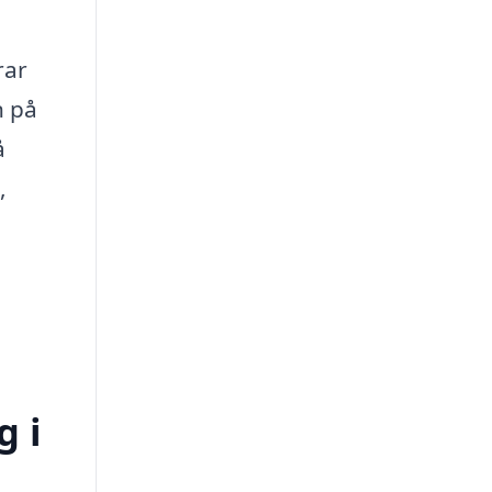
rar
n på
å
,
g i