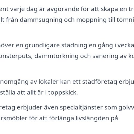
ent varje dag är avgörande för att skapa en tr
allt från dammsugning och moppning till tömn
över en grundligare städning en gång i veck
fönsterputs, dammtorkning och sanering av k
 genomgång av lokaler kan ett städföretag erbj
lla att allt är i toppskick.
retag erbjuder även specialtjänster som golv
smöbler för att förlänga livslängden på