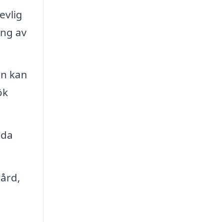
evlig
ing av
an kan
ök
uda
vård,