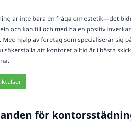
dning är inte bara en fråga om estetik—det bid
vseln och kan till och med ha en positiv inverka
Med hjälp av företag som specialiserar sig p
äkerställa att kontoret alltid är i bästa skick
rna.
iktelser
danden för kontorsstädnin