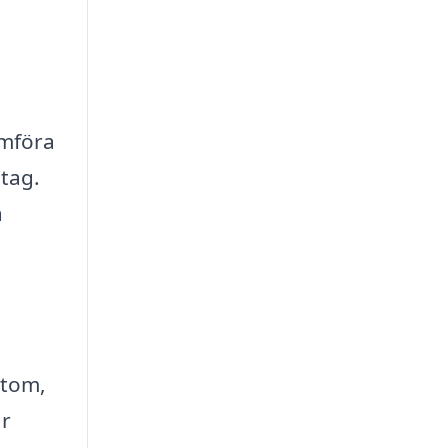
ämföra
etag.
a
utom,
är