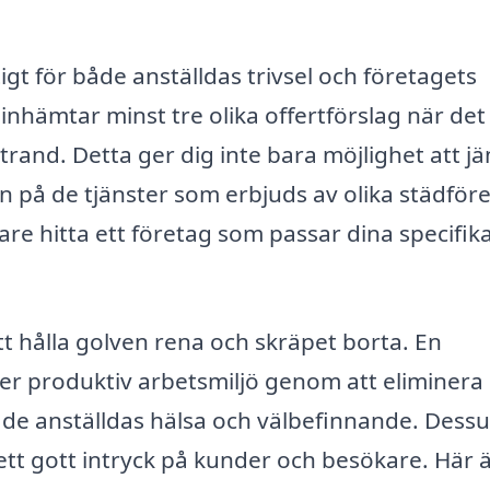
tigt för både anställdas trivsel och företagets
 inhämtar minst tre olika offertförslag när det
rand. Detta ger dig inte bara möjlighet att j
en på de tjänster som erbjuds av olika städför
are hitta ett företag som passar dina specifik
t hålla golven rena och skräpet borta. En
 mer produktiv arbetsmiljö genom att eliminera
 de anställdas hälsa och välbefinnande. Dess
tt gott intryck på kunder och besökare. Här 