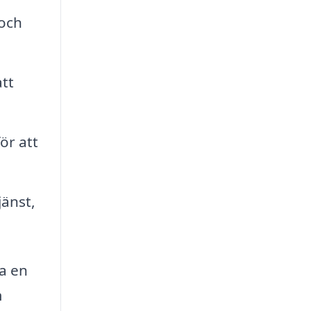
 och
tt
ör att
jänst,
ra en
m