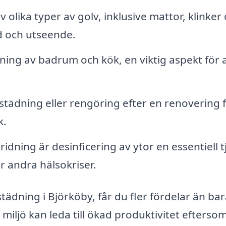
olika typer av golv, inklusive mattor, klinker
gd och utseende.
ning av badrum och kök, en viktig aspekt för a
tädning eller rengöring efter en renovering f
k.
idning är desinficering av ytor en essentiell t
r andra hälsokriser.
tädning i Björköby, får du fler fördelar än ba
 miljö kan leda till ökad produktivitet efterso