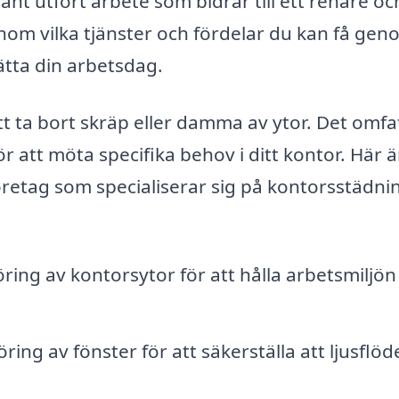
ant utfört arbete som bidrar till ett renare o
nom vilka tjänster och fördelar du kan få ge
tta din arbetsdag.
t ta bort skräp eller damma av ytor. Det omfa
r att möta specifika behov i ditt kontor. Här ä
retag som specialiserar sig på kontorsstädnin
ng av kontorsytor för att hålla arbetsmiljön
ing av fönster för att säkerställa att ljusflöd