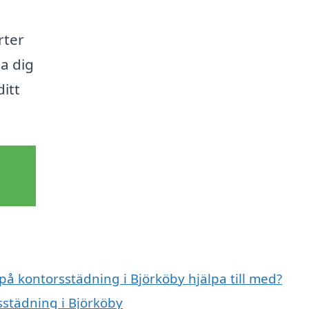
rter
pa dig
ditt
 på kontorsstädning i Björköby hjälpa till med?
sstädning i Björköby