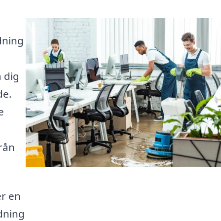
ädning
 dig
de.
e
från
er en
dning