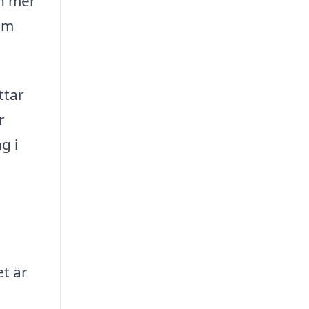
ch mer
nom
ttar
r
g i
et är