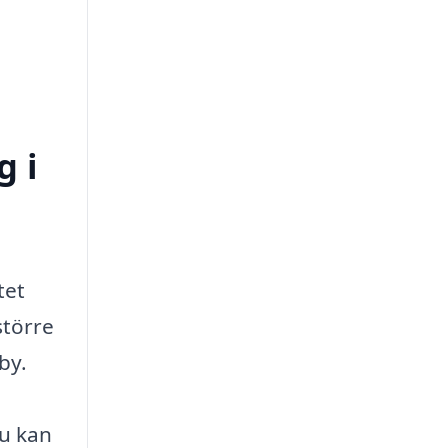
g i
tet
större
by.
du kan