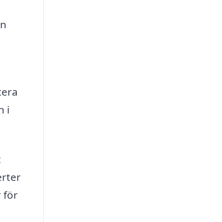
an
tera
 i
t
erter
 för