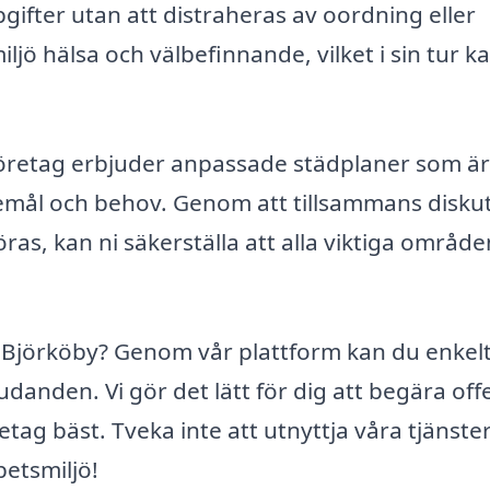
gifter utan att distraheras av oordning eller
jö hälsa och välbefinnande, vilket i sin tur k
företag erbjuder anpassade städplaner som är
kemål och behov. Genom att tillsammans disku
s, kan ni säkerställa att alla viktiga områden
 Björköby? Genom vår plattform kan du enkel
danden. Vi gör det lätt för dig att begära off
tag bäst. Tveka inte att utnyttja våra tjänster
betsmiljö!