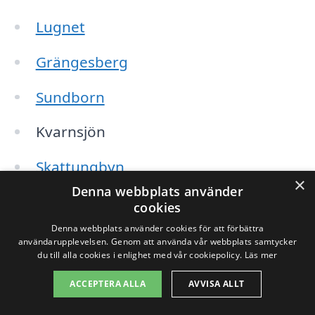
Lugnet
Grängesberg
Sundborn
Kvarnsjön
Skattungbyn
×
Denna webbplats använder
Torsång
cookies
Denna webbplats använder cookies för att förbättra
Borlänge
användarupplevelsen. Genom att använda vår webbplats samtycker
du till alla cookies i enlighet med vår cookiepolicy.
Läs mer
Hedemora
ACCEPTERA ALLA
AVVISA ALLT