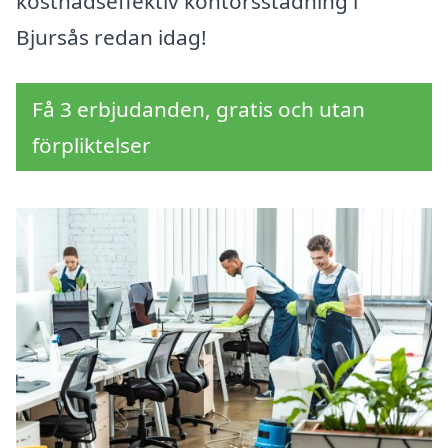
kostnadseffektiv kontorsstädning i
Bjursås redan idag!
Få 3 erbjudanden, gratis och utan
förpliktelser