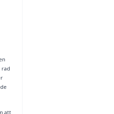
ren
n rad
er
 de
m att