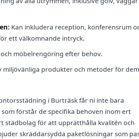
ing av alla utrymmen, inklusive golv, väggar
en:
Kan inkludera reception, konferensrum o
ör ett välkomnande intryck.
 och möbelrengöring efter behov.
 miljövänliga produkter och metoder för de
ontorsstädning i Burträsk får ni inte bara
m som förstår de specifika behoven inom ert
ert städbolag för att upprätthålla kvalitén och
bjuder skräddarsydda paketlösningar som pa