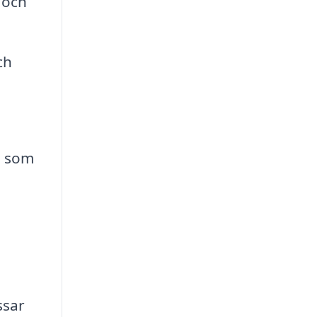
 och
ch
m som
ssar