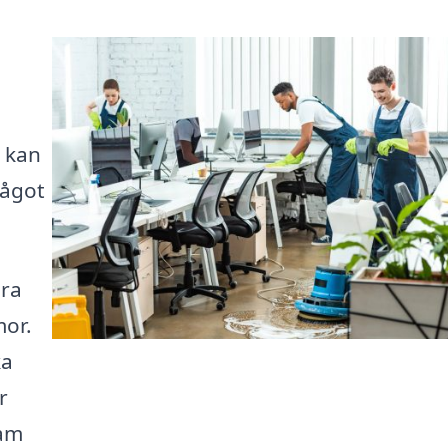
u kan
något
ära
mor.
ka
r
sam