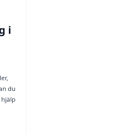
g i
er,
kan du
 hjälp