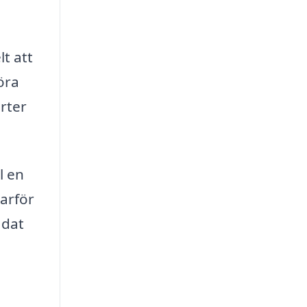
t att
öra
erter
l en
arför
ädat