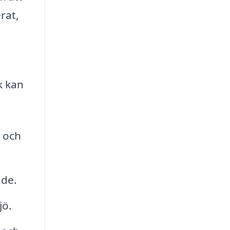
rat,
k kan
a och
nde.
jö.