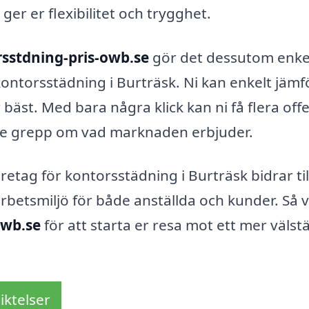
ger er flexibilitet och trygghet.
sstdning-pris-owb.se
gör det dessutom enkel
kontorsstädning i Burträsk. Ni kan enkelt jämf
äst. Med bara några klick kan ni få flera off
ttre grepp om vad marknaden erbjuder.
retag för kontorsstädning i Burträsk bidrar til
betsmiljö för både anställda och kunder. Så v
owb.se
för att starta er resa mot ett mer välst
iktelser