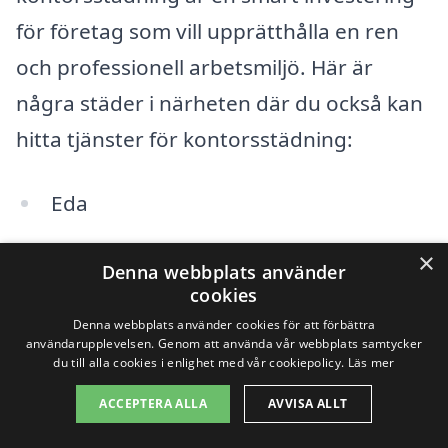
för företag som vill upprätthålla en ren
och professionell arbetsmiljö. Här är
några städer i närheten där du också kan
hitta tjänster för kontorsstädning:
Eda
Arvika
×
Denna webbplats använder
cookies
Sunne
Denna webbplats använder cookies för att förbättra
användarupplevelsen. Genom att använda vår webbplats samtycker
Grums
du till alla cookies i enlighet med vår cookiepolicy.
Läs mer
Hagfors
ACCEPTERA ALLA
AVVISA ALLT