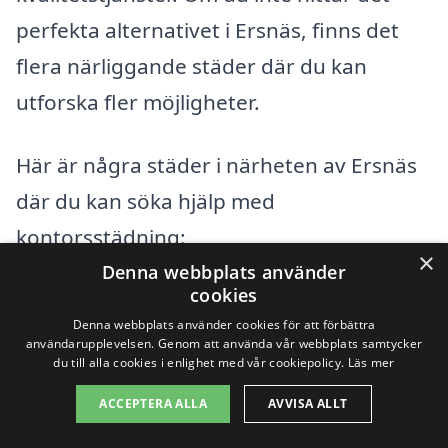
perfekta alternativet i Ersnäs, finns det
flera närliggande städer där du kan
utforska fler möjligheter.
Här är några städer i närheten av Ersnäs
där du kan söka hjälp med
kontorsstädning:
×
Denna webbplats använder
cookies
Luleå
Denna webbplats använder cookies för att förbättra
användarupplevelsen. Genom att använda vår webbplats samtycker
Piteå
du till alla cookies i enlighet med vår cookiepolicy.
Läs mer
Boden
ACCEPTERA ALLA
AVVISA ALLT