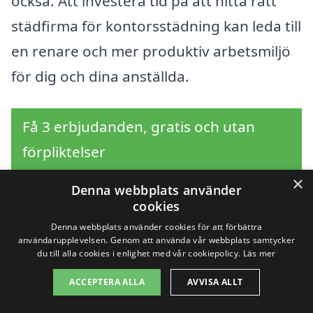
också. Att investera tid på att hitta rätt
städfirma för kontorsstädning kan leda till
en renare och mer produktiv arbetsmiljö
för dig och dina anställda.
Få 3 erbjudanden, gratis och utan
förpliktelser
×
Denna webbplats använder
cookies
Sök efter en
Denna webbplats använder cookies för att förbättra
användarupplevelsen. Genom att använda vår webbplats samtycker
professionell för
du till alla cookies i enlighet med vår cookiepolicy.
Läs mer
ACCEPTERA ALLA
AVVISA ALLT
kontorsstädning i