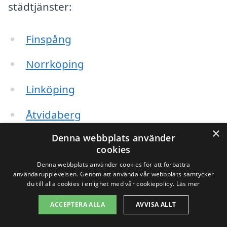
städtjänster:
Finspång
Norrköping
Linköping
Åtvidaberg
×
Denna webbplats använder
Mantorp
cookies
Mjölby
Denna webbplats använder cookies för att förbättra
användarupplevelsen. Genom att använda vår webbplats samtycker
du till alla cookies i enlighet med vår cookiepolicy.
Läs mer
Sjögestad
ACCEPTERA ALLA
AVVISA ALLT
Genom att expandera din sökning till