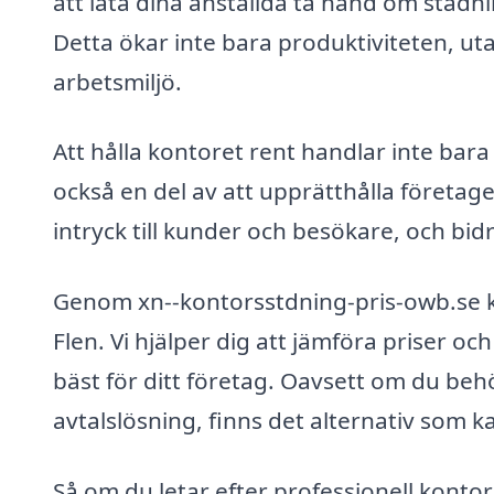
att låta dina anställda ta hand om städn
Detta ökar inte bara produktiviteten, 
arbetsmiljö.
Att hålla kontoret rent handlar inte bar
också en del av att upprätthålla företage
intryck till kunder och besökare, och bidr
Genom xn--kontorsstdning-pris-owb.se ka
Flen. Vi hjälper dig att jämföra priser oc
bäst för ditt företag. Oavsett om du be
avtalslösning, finns det alternativ som 
Så om du letar efter professionell kontor