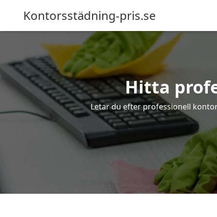
Kontorsstädning-pris.se
Hitta prof
Letar du efter professionell kontor