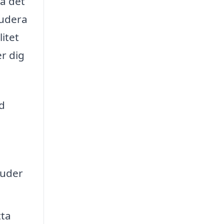
ta det
tudera
itet
er dig
ad
juder
tta