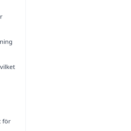
r
pning
vilket
 för