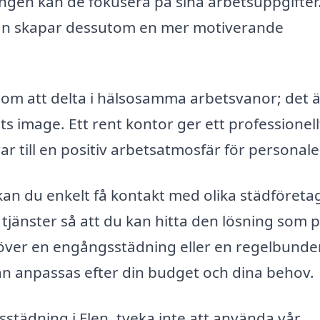
ingen kan de fokusera på sina arbetsuppgifter
utan skapar dessutom en mer motiverande
a om att delta i hälsosamma arbetsvanor; det 
ts image. Ett rent kontor ger ett professionell
ar till en positiv arbetsatmosfär för personale
n du enkelt få kontakt med olika städföretag
h tjänster så att du kan hitta den lösning som 
höver en engångsstädning eller en regelbunde
kan anpassas efter din budget och dina behov.
sstädning i Flen, tveka inte att använda vår