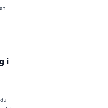
 en
g i
 du