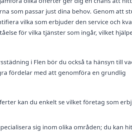
jämföra olika offerter ger dig en chans att hit
terna som passar just dina behov. Genom att s
ntifiera vilka som erbjuder den service och kval
else för vilka tjänster som ingår, vilket hjälp
städning i Flen bör du också ta hänsyn till v
några fördelar med att genomföra en grundlig
ferter kan du enkelt se vilket företag som erb
pecialisera sig inom olika områden; du kan hi