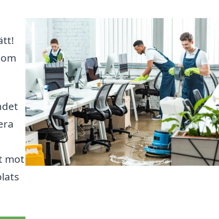
tt!
 som
ndet
era
t
et mot
lats