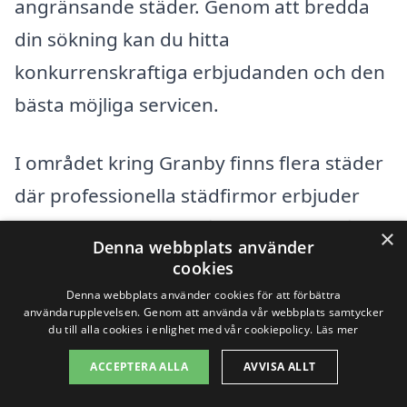
angränsande städer. Genom att bredda
din sökning kan du hitta
konkurrenskraftiga erbjudanden och den
bästa möjliga servicen.
I området kring Granby finns flera städer
där professionella städfirmor erbjuder
sina tjänster. Här är några exempel på
×
Denna webbplats använder
orter där du kan söka efter
cookies
kontorsstädning:
Denna webbplats använder cookies för att förbättra
användarupplevelsen. Genom att använda vår webbplats samtycker
du till alla cookies i enlighet med vår cookiepolicy.
Läs mer
Sigtuna
ACCEPTERA ALLA
AVVISA ALLT
Märsta