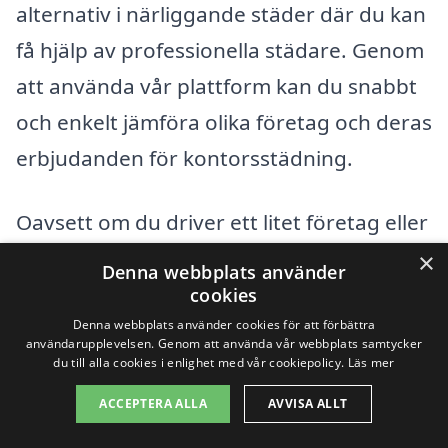
alternativ i närliggande städer där du kan
få hjälp av professionella städare. Genom
att använda vår plattform kan du snabbt
och enkelt jämföra olika företag och deras
erbjudanden för kontorsstädning.
Oavsett om du driver ett litet företag eller
arbetar på en större kontorsplats, är det
×
Denna webbplats använder
viktigt att ha en ren och välskött
cookies
arbetsmiljö. Kristallklara ytor och en
Denna webbplats använder cookies för att förbättra
användarupplevelsen. Genom att använda vår webbplats samtycker
fräsch atmosfär bidrar till ökad
du till alla cookies i enlighet med vår cookiepolicy.
Läs mer
produktivitet och trivsel bland de
ACCEPTERA ALLA
AVVISA ALLT
anställda. Här är några av de städer där