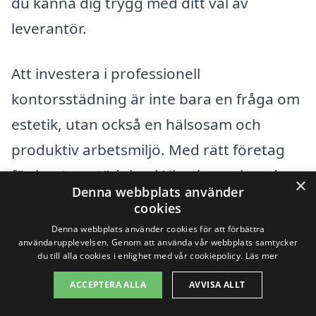
du känna dig trygg med ditt val av
leverantör.
Att investera i professionell
kontorsstädning är inte bara en fråga om
estetik, utan också en hälsosam och
produktiv arbetsmiljö. Med rätt företag
för kontorsstädning i Hjortkvarn kan du
×
Denna webbplats använder
skapa en trevligare och mer produktiv
cookies
arbetsplats för alla anställda.
Denna webbplats använder cookies för att förbättra
användarupplevelsen. Genom att använda vår webbplats samtycker
du till alla cookies i enlighet med vår cookiepolicy.
Läs mer
Få 3 erbjudanden, gratis och utan
ACCEPTERA ALLA
AVVISA ALLT
förpliktelser