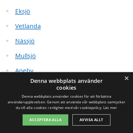
Eksjö
Vetlanda
Nässjö
Mullsjö
Aneby
×
Denna webbplats använder
Bredaryd
cookies
Denna webbplats använder cookies för att förbättra
Bälinge
användarupplevelsen. Genom att använda vår webbplats samtycker
du till alla cookies i enlighet med vår cookiepolicy.
Läs mer
Kävsjö
ACCEPTERA ALLA
AVVISA ALLT
Gränna