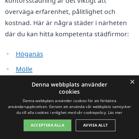
kontorsstädning är det viktigt att
överväga erfarenhet, pålitlighet och
kostnad. Här är några städer i närheten
där du kan hitta kompetenta städfirmor:
Höganäs
Mölle
×
Nyhamnsläge
Denna webbplats använder
cookies
Brunnby
Denna webbplats använder cookies för att förbättra
användarupplevelsen. Genom att använda vår webbplats samtycker
du till alla cookies i enlighet med vår cookiepolicy.
Läs mer
Viken
ACCEPTERA ALLA
AVVISA ALLT
Åsa