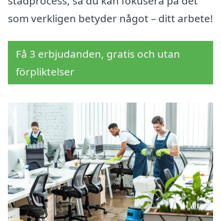
städprocess, så du kan fokusera på det
som verkligen betyder något – ditt arbete!
Få 3 erbjudanden, gratis och utan
förpliktelser