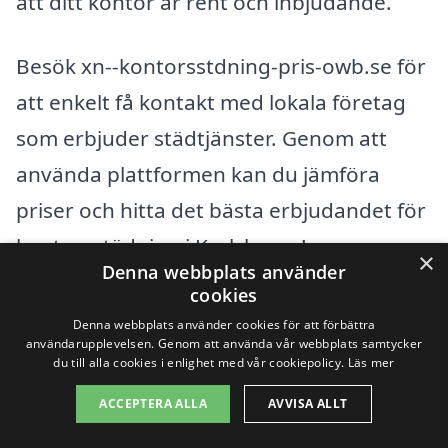
att ditt kontor är rent och inbjudande.
Besök xn--kontorsstdning-pris-owb.se för
att enkelt få kontakt med lokala företag
som erbjuder städtjänster. Genom att
använda plattformen kan du jämföra
priser och hitta det bästa erbjudandet för
kontorsstädning i Karlshamn!
×
Denna webbplats använder
cookies
Få 3 erbjudanden, gratis och utan
Denna webbplats använder cookies för att förbättra
användarupplevelsen. Genom att använda vår webbplats samtycker
förpliktelser
du till alla cookies i enlighet med vår cookiepolicy.
Läs mer
ACCEPTERA ALLA
AVVISA ALLT