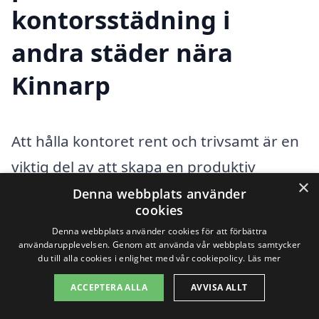
kontorsstädning i
andra städer nära
Kinnarp
Att hålla kontoret rent och trivsamt är en
viktig del av att skapa en produktiv
×
arbetsmiljö. Om du söker efter
Denna webbplats använder
cookies
kontorsstädning i Kinnarp
, kan det vara
Denna webbplats använder cookies för att förbättra
värt att överväga städtjänster i
användarupplevelsen. Genom att använda vår webbplats samtycker
du till alla cookies i enlighet med vår cookiepolicy.
Läs mer
närområdet. Det finns flera städtjänster
ACCEPTERA ALLA
AVVISA ALLT
som erbjuder konkurrenskraftiga priser