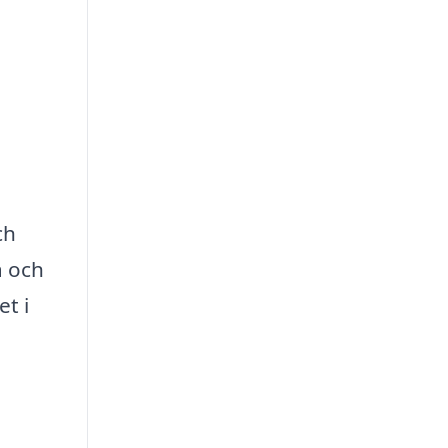
ch
a och
et i