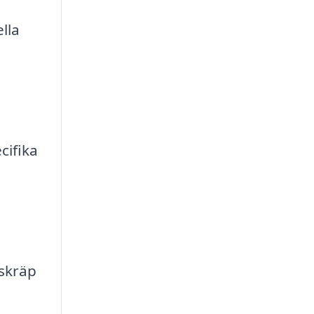
lla
cifika
 skräp