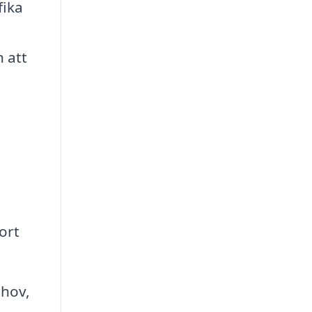
fika
 att
ort
ehov,