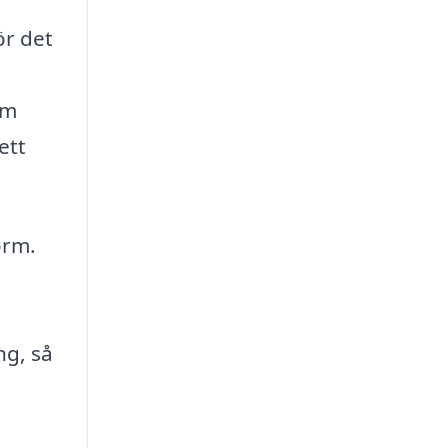
ör det
om
ett
orm.
ng, så