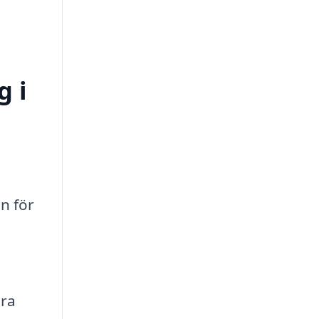
g i
n för
era