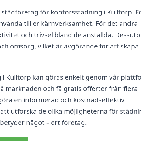
t städföretag för kontorsstädning i Kulltorp. F
an använda till er kärnverksamhet. För det andra
ktivitet och trivsel bland de anställda. Dessut
och omsorg, vilket är avgörande för att skapa 
g i Kulltorp kan göras enkelt genom vår plattf
 på marknaden och få gratis offerter från flera
 göra en informerad och kostnadseffektiv
 att utforska de olika möjligheterna för städni
 betyder något – ert företag.