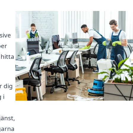
sive
per
hitta
r dig
 i
änst,
ngarna