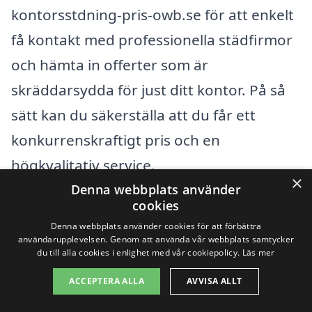
kontorsstdning-pris-owb.se för att enkelt
få kontakt med professionella städfirmor
och hämta in offerter som är
skräddarsydda för just ditt kontor. På så
sätt kan du säkerställa att du får ett
konkurrenskraftigt pris och en
högkvalitativ service.
×
Denna webbplats använder
cookies
Få 3 erbjudanden, gratis och utan
Denna webbplats använder cookies för att förbättra
förpliktelser
användarupplevelsen. Genom att använda vår webbplats samtycker
du till alla cookies i enlighet med vår cookiepolicy.
Läs mer
ACCEPTERA ALLA
AVVISA ALLT