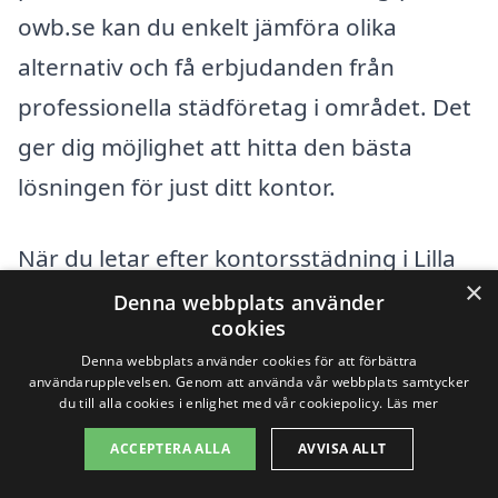
owb.se kan du enkelt jämföra olika
alternativ och få erbjudanden från
professionella städföretag i området. Det
ger dig möjlighet att hitta den bästa
lösningen för just ditt kontor.
När du letar efter kontorsstädning i Lilla
×
Harrie är det också värt att överväga
Denna webbplats använder
cookies
städfirmor i närliggande städer. Genom
Denna webbplats använder cookies för att förbättra
att utvidga din sökning kan du få tillgång
användarupplevelsen. Genom att använda vår webbplats samtycker
du till alla cookies i enlighet med vår cookiepolicy.
Läs mer
till ett bredare utbud av tjänster och
ACCEPTERA ALLA
AVVISA ALLT
priser. Några av de närliggande städer
som kan erbjuda professionella