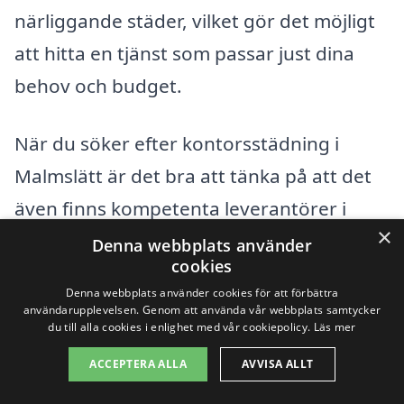
närliggande städer, vilket gör det möjligt
att hitta en tjänst som passar just dina
behov och budget.
När du söker efter kontorsstädning i
Malmslätt är det bra att tänka på att det
även finns kompetenta leverantörer i
×
omgivande städer. Här är några exempel
Denna webbplats använder
cookies
på närliggande platser där du kan hitta
Denna webbplats använder cookies för att förbättra
professionella städtjänster:
användarupplevelsen. Genom att använda vår webbplats samtycker
du till alla cookies i enlighet med vår cookiepolicy.
Läs mer
Linköping
ACCEPTERA ALLA
AVVISA ALLT