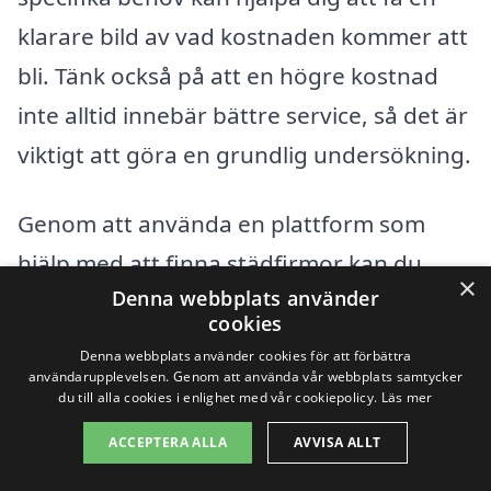
klarare bild av vad kostnaden kommer att
bli. Tänk också på att en högre kostnad
inte alltid innebär bättre service, så det är
viktigt att göra en grundlig undersökning.
Genom att använda en plattform som
hjälp med att finna städfirmor kan du
×
Denna webbplats använder
enkelt samla in flera offerter och jämföra
cookies
priser. Med rätt information kan du göra
Denna webbplats använder cookies för att förbättra
ett val som inte bara passar din budget
användarupplevelsen. Genom att använda vår webbplats samtycker
du till alla cookies i enlighet med vår cookiepolicy.
Läs mer
utan också ger dig den service och
ACCEPTERA ALLA
AVVISA ALLT
kvalitet du förväntar dig. Kontorsstädning