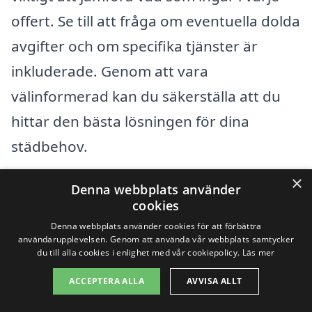
offert. Se till att fråga om eventuella dolda
avgifter och om specifika tjänster är
inkluderade. Genom att vara
välinformerad kan du säkerställa att du
hittar den bästa lösningen för dina
städbehov.
×
Denna webbplats använder
Få 3 erbjudanden, gratis och utan
cookies
förpliktelser
Denna webbplats använder cookies för att förbättra
användarupplevelsen. Genom att använda vår webbplats samtycker
du till alla cookies i enlighet med vår cookiepolicy.
Läs mer
ACCEPTERA ALLA
AVVISA ALLT
Sök efter en