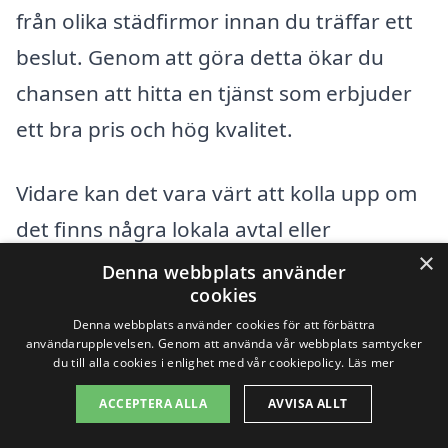
från olika städfirmor innan du träffar ett
beslut. Genom att göra detta ökar du
chansen att hitta en tjänst som erbjuder
ett bra pris och hög kvalitet.
Vidare kan det vara värt att kolla upp om
det finns några lokala avtal eller
×
kampanjer som kan hjälpa dig att sänka
Denna webbplats använder
cookies
kostnaderna. Många städfirmor i
Denna webbplats använder cookies för att förbättra
Österfärnebo erbjuder specialpriser för
användarupplevelsen. Genom att använda vår webbplats samtycker
du till alla cookies i enlighet med vår cookiepolicy.
Läs mer
nya kunder eller vid längre åtaganden.
ACCEPTERA ALLA
AVVISA ALLT
Tveka inte att utnyttja dessa möjligheter
för att få värde för pengarna.