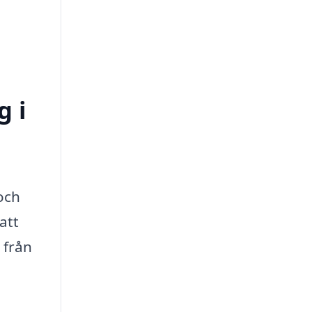
g i
och
att
 från