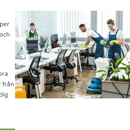
lper
 och
öra
 från
dig