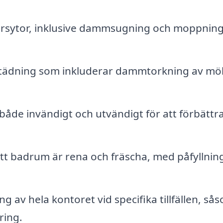
orsytor, inklusive dammsugning och moppning
städning som inkluderar dammtorkning av mö
både invändigt och utvändigt för att förbättr
att badrum är rena och fräscha, med påfyllnin
 av hela kontoret vid specifika tillfällen, så
ring.