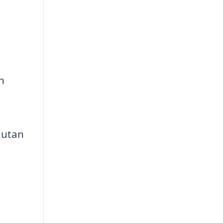
h
t
 utan