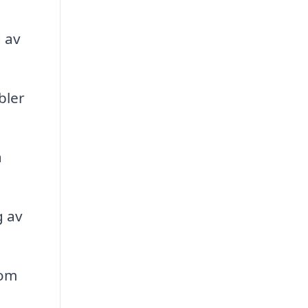
 av
bler
a
g av
som