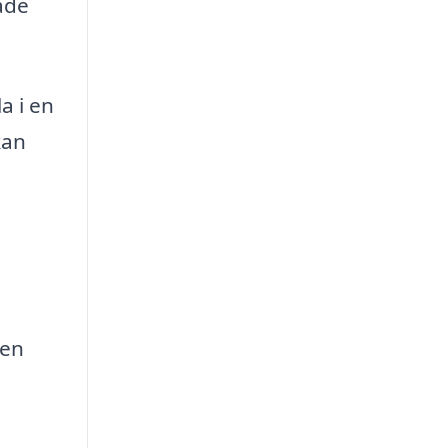
åde
a i en
kan
ten