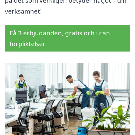
på det som verkligen betyder något – din
verksamhet!
Få 3 erbjudanden, gratis och utan
förpliktelser