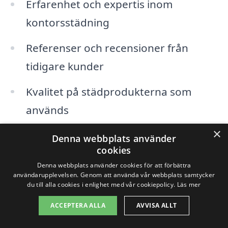
Erfarenhet och expertis inom
kontorsstädning
Referenser och recensioner från
tidigare kunder
Kvalitet på städprodukterna som
används
×
Flexibilitet och anpassning efter dina
Denna webbplats använder
cookies
behov
Denna webbplats använder cookies för att förbättra
användarupplevelsen. Genom att använda vår webbplats samtycker
Priser och olika erbjudanden
du till alla cookies i enlighet med vår cookiepolicy.
Läs mer
ACCEPTERA ALLA
AVVISA ALLT
Några av städerna i närheten av