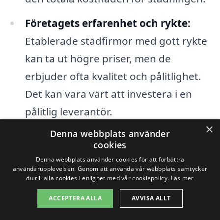
Företagets erfarenhet och rykte:
Etablerade städfirmor med gott rykte
kan ta ut högre priser, men de
erbjuder ofta kvalitet och pålitlighet.
Det kan vara värt att investera i en
pålitlig leverantör.
×
Denna webbplats använder
Genom att få flera offerter från olika
cookies
städfirmor kan du jämföra priser och
Denna webbplats använder cookies för att förbättra
användarupplevelsen. Genom att använda vår webbplats samtycker
tjänster. Det är en bra idé att specificera
du till alla cookies i enlighet med vår cookiepolicy.
Läs mer
dina behov och önskemål för att få så
ACCEPTERA ALLA
AVVISA ALLT
exakta priser som möjligt. Att anlita