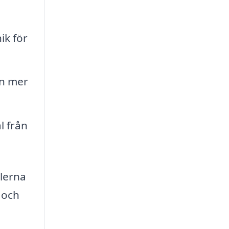
ik för
en mer
l från
alerna
a och