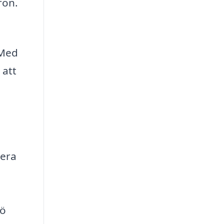
ron.
 Med
 att
mera
jö