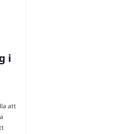
g i
la att
ra
tt