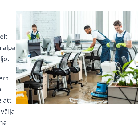
elt
hjälpa
ljö.
era
n
e att
 välja
ina