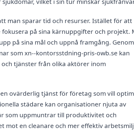
ör sjukdomar, vilket i sin tur minskar sjukfrånva
tt man sparar tid och resurser. Istället för att
e fokusera på sina kärnuppgifter och projekt.
lja upp på sina mål och uppnå framgång. Genom
ormar som xn--kontorsstdning-pris-owb.se kan
 och tjänster från olika aktörer inom
n ovärderlig tjänst för företag som vill opti
sionella städare kan organisationer njuta av
r som uppmuntrar till produktivitet och
t mot en cleanare och mer effektiv arbetsmil