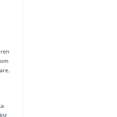
 ren
 som
are.
ka
ist