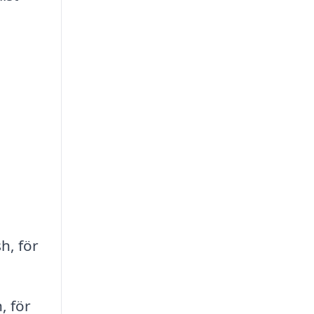
h, för
, för