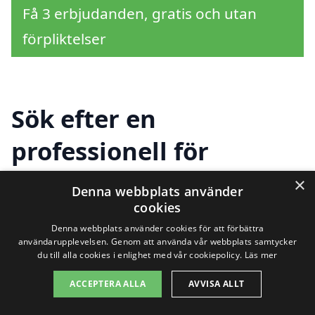
Få 3 erbjudanden, gratis och utan
förpliktelser
Sök efter en
professionell för
kontorsstädning i
×
Denna webbplats använder
cookies
andra städer nära
Denna webbplats använder cookies för att förbättra
Sturkö
användarupplevelsen. Genom att använda vår webbplats samtycker
du till alla cookies i enlighet med vår cookiepolicy.
Läs mer
ACCEPTERA ALLA
AVVISA ALLT
Att hitta pålitlig och professionell