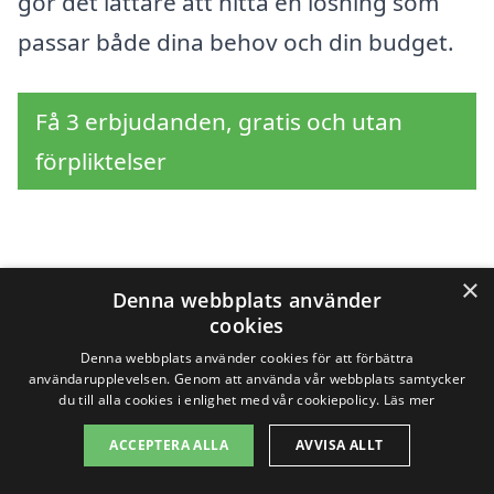
gör det lättare att hitta en lösning som
passar både dina behov och din budget.
Få 3 erbjudanden, gratis och utan
förpliktelser
Sök efter en
×
Denna webbplats använder
professionell för
cookies
Denna webbplats använder cookies för att förbättra
kontorsstädning i
användarupplevelsen. Genom att använda vår webbplats samtycker
du till alla cookies i enlighet med vår cookiepolicy.
Läs mer
andra städer nära
ACCEPTERA ALLA
AVVISA ALLT
Utvälinge