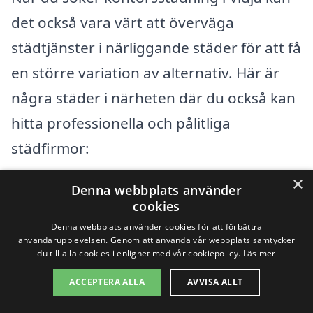
det också vara värt att överväga
städtjänster i närliggande städer för att få
en större variation av alternativ. Här är
några städer i närheten där du också kan
hitta professionella och pålitliga
städfirmor:
×
Denna webbplats använder
Huddinge
cookies
Skogås
Denna webbplats använder cookies för att förbättra
användarupplevelsen. Genom att använda vår webbplats samtycker
du till alla cookies i enlighet med vår cookiepolicy.
Läs mer
Länna
ACCEPTERA ALLA
AVVISA ALLT
Boo