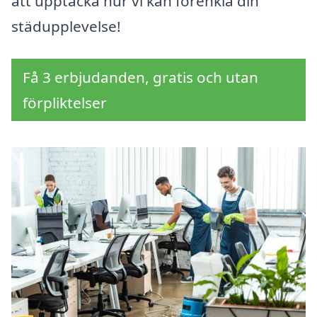
att upptäcka hur vi kan förenkla din
städupplevelse!
Få 3 erbjudanden, gratis och utan
förpliktelser