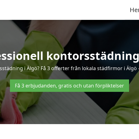
He
essionell kontorsstädning 
sstädning i Älgö? Få 3 offerter från lokala städfirmor i Älgö
Få 3 erbjudanden, gratis och utan förpliktelser