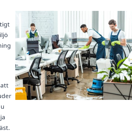
tigt
ljö
ning
 att
uder
du
ja
äst.