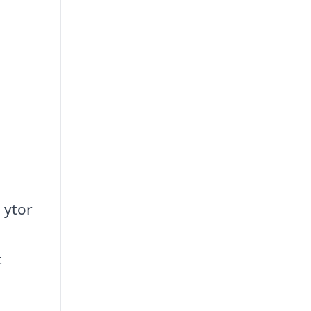
 ytor
t