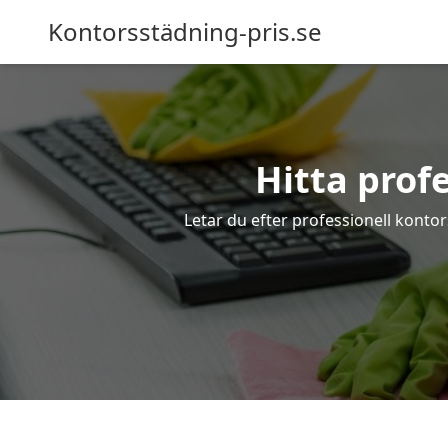
Kontorsstädning-pris.se
Hitta prof
Letar du efter professionell kontor