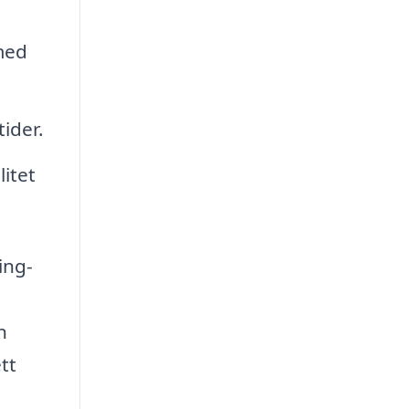
 med
tider.
litet
ing-
n
tt