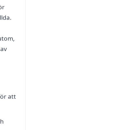
ör
llda.
sutom,
 av
ör att
ch