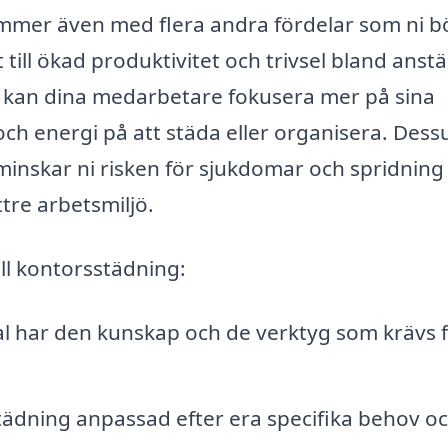
kommer även med flera andra fördelar som ni b
till ökad produktivitet och trivsel bland anstä
, kan dina medarbetare fokusera mer på sina
d och energi på att städa eller organisera. Des
minskar ni risken för sjukdomar och spridning
ättre arbetsmiljö.
ll kontorsstädning:
l har den kunskap och de verktyg som krävs f
tädning anpassad efter era specifika behov o