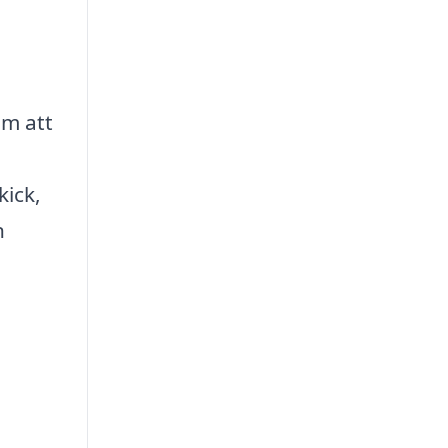
om att
kick,
n