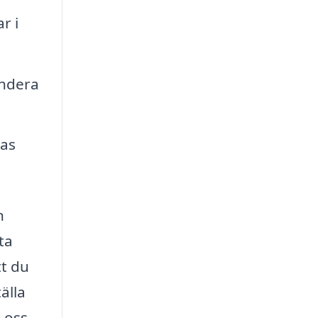
r i
endera
sas
n
ta
tt du
älla
a oss