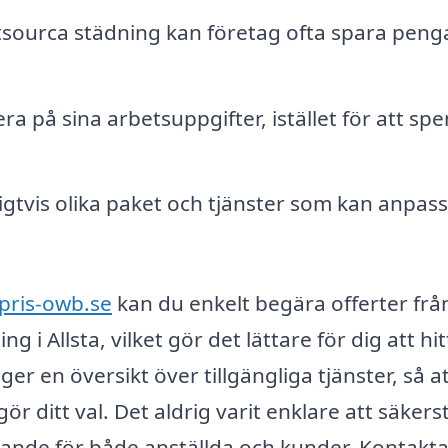
ourca städning kan företag ofta spara penga
ra på sina arbetsuppgifter, istället för att sp
gtvis olika paket och tjänster som kan anpas
pris-owb.se
kan du enkelt begära offerter frå
 i Allsta, vilket gör det lättare för dig att hit
ger en översikt över tillgängliga tjänster, så a
ör ditt val. Det aldrig varit enklare att säkerst
udande för både anställda och kunder. Kontakt