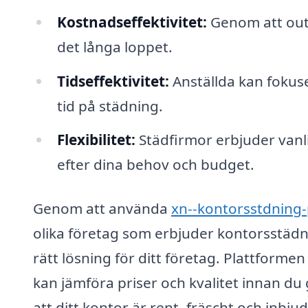
Kostnadseffektivitet:
Genom att outs
det långa loppet.
Tidseffektivitet:
Anställda kan fokuse
tid på städning.
Flexibilitet:
Städfirmor erbjuder vanli
efter dina behov och budget.
Genom att använda
xn--kontorsstdning-
olika företag som erbjuder kontorsstädning
rätt lösning för ditt företag. Plattformen 
kan jämföra priser och kvalitet innan du g
att ditt kontor är rent, fräscht och inbj