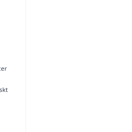
ter
skt