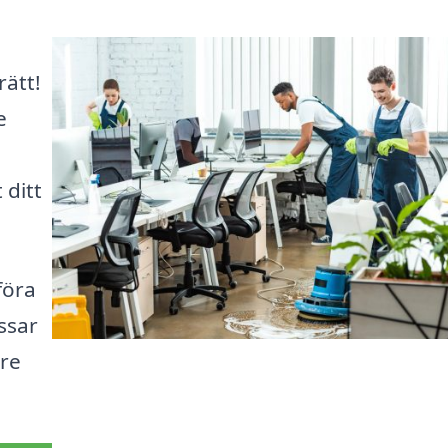
rätt!
e
 ditt
föra
ssar
are