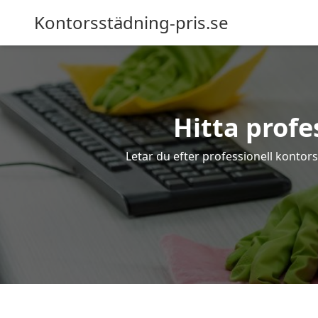
Kontorsstädning-pris.se
Hitta profe
Letar du efter professionell kontorss