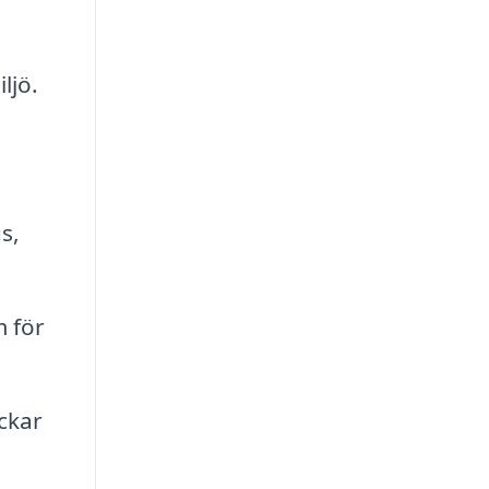
ljö.
s,
 för
ckar