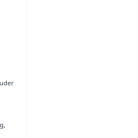
uder
g,