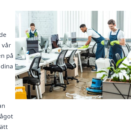
nde
 vår
en på
 dina
an
något
rätt