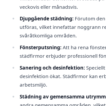
veckovis eller månadsvis.
Djupgående städning:
Förutom den 
utföras, vilket innefattar noggrann r
svåråtkomliga områden.
Fönsterputsning:
Att ha rena fönster
städfirmor erbjuder professionell fön
Sanering och desinfektion:
Speciell
desinfektion ökat. Städfirmor kan erb
arbetsmiljö.
Städning av gemensamma utrymm
andra gemensamma områden, vilket är 