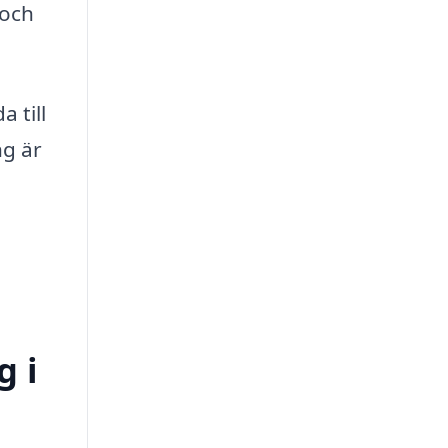
 och
 till
ng är
g i