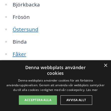
Björkbacka
Frösön
Östersund
Binda
Fåker
×
Aspås
Denna webbplats använder
cookies
Liatorp
Denna webbplats använder cookies för att förbättra
användarupplevelsen. Genom att använda vår webbplats samtycker
Bodsjö
du till alla cookies i enlighet med vår cookiepolicy.
Läs mer
ACCEPTERA ALLA
AVVISA ALLT
Genom att utvidga din sökning till dessa