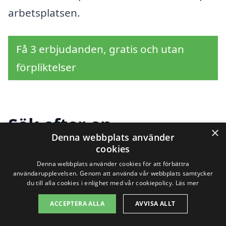
arbetsplatsen.
Få 3 erbjudanden, gratis och utan
förpliktelser
Sök efter en
×
Denna webbplats använder
professionell för
cookies
kontorsstädning i
Denna webbplats använder cookies för att förbättra
användarupplevelsen. Genom att använda vår webbplats samtycker
du till alla cookies i enlighet med vår cookiepolicy.
Läs mer
andra städer nära
ACCEPTERA ALLA
AVVISA ALLT
Berga