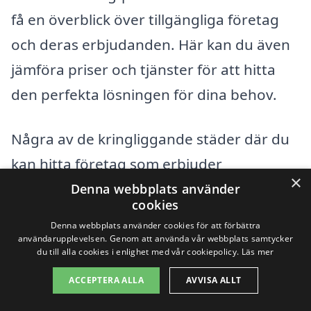
få en överblick över tillgängliga företag
och deras erbjudanden. Här kan du även
jämföra priser och tjänster för att hitta
den perfekta lösningen för dina behov.
Några av de kringliggande städer där du
kan hitta företag som erbjuder
×
kontorsstädning är:
Denna webbplats använder
cookies
Denna webbplats använder cookies för att förbättra
Emmaboda
användarupplevelsen. Genom att använda vår webbplats samtycker
du till alla cookies i enlighet med vår cookiepolicy.
Läs mer
Kosta
ACCEPTERA ALLA
AVVISA ALLT
Mönsterås