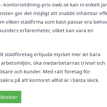
-kontorsstdning-pris-owb.se kan ni enkelt j
nsten gör det möjligt att snabbt inhämtar offe
t om vilken städfirma som bäst passar era beho
unders erfarenheter, vilket kan vara en
.
llt städföretag erbjuda mycket mer än bara
a arbetsmiljön, öka medarbetarnas trivsel och
esökare och kunder. Med rätt företag för
säkra på att kontoret alltid är i bästa skick.
iktelser