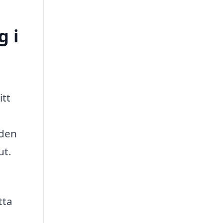
g i
itt
nden
ut.
tta