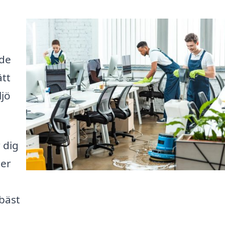
nde
ätt
ljö
 dig
der
bäst