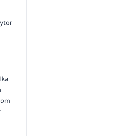
 ytor
ilka
a
 som
r