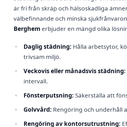
är fri från skräp och hälsoskadliga ämn
välbefinnande och minska sjukfrånvaro
Berghem
erbjuder en mängd olika lösni
Daglig städning:
Hålla arbetsytor, kö
trivsam miljö.
Veckovis eller månadsvis städning:
intervall.
Fönsterputsning:
Säkerställa att fön
Golvvård:
Rengöring och underhåll av 
Rengöring av kontorsutrustning:
Ef