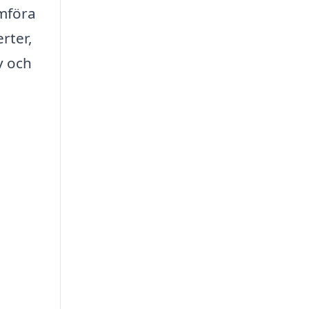
ämföra
rter,
v och