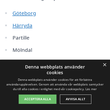
Göteborg
Härryda
Partille
Mölndal
Kungsbacka
×
Denna webbplats använder
cookies
Särö
Denna webbplats använder cookies för att förbättra
användarupplevelsen. Genom att använda vår webbplats samtycker
Lerum
du till alla cookies i enlighet med vår cookiepolicy.
Läs mer
Färingsö
ACCEPTERA ALLA
AVVISA ALLT