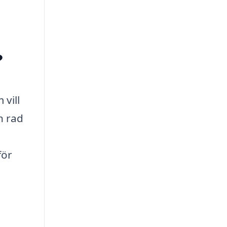
?
 vill
n rad
för