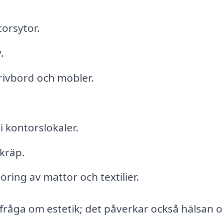
torsytor.
.
krivbord och möbler.
i kontorslokaler.
skräp.
ring av mattor och textilier.
n fråga om estetik; det påverkar också hälsan 