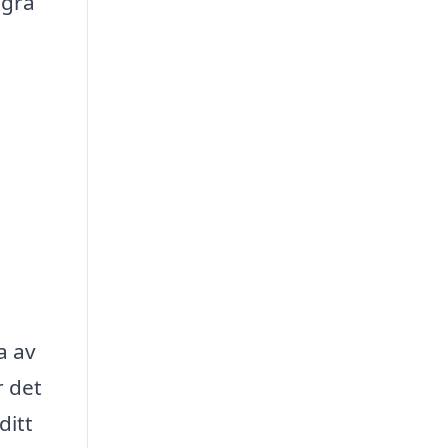
ågra
ta av
r det
ditt