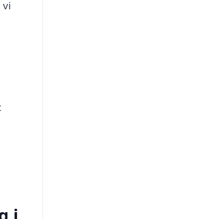
 vi
t
g i