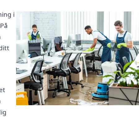
ing i
 På
a
ditt
et
a
dig