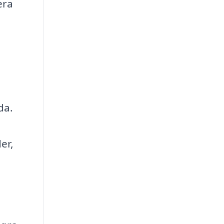
era
da.
er,