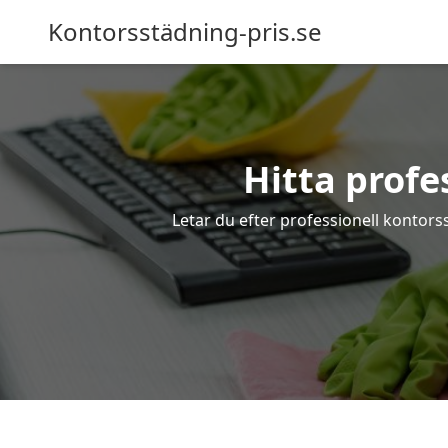
Kontorsstädning-pris.se
Hitta profe
Letar du efter professionell kontors