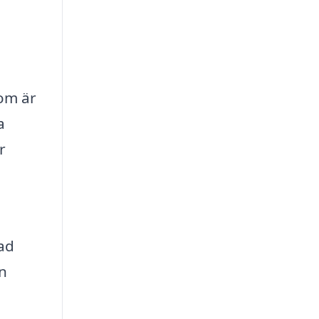
som är
a
r
ad
en