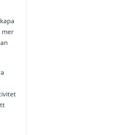
skapa
d mer
man
ra
ivitet
tt