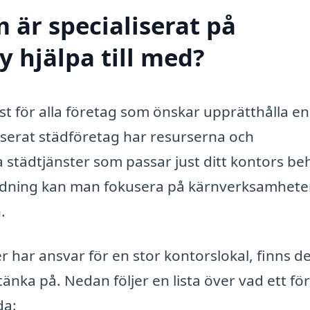
 är specialiserat på
y hjälpa till med?
st för alla företag som önskar upprätthålla en
liserat städföretag har resurserna och
 städtjänster som passar just ditt kontors be
tädning kan man fokusera på kärnverksamhete
.
er har ansvar för en stor kontorslokal, finns d
nka på. Nedan följer en lista över vad ett fö
da: