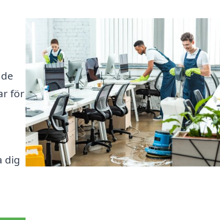
åde
r för
a dig