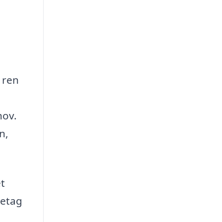
 ren
hov.
n,
et
retag