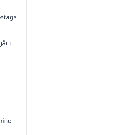
retags
år i
nning