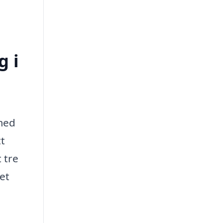
g i
med
t
t tre
et