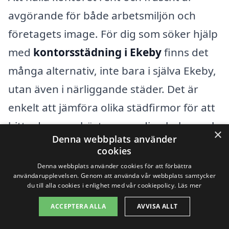
avgörande för både arbetsmiljön och
företagets image. För dig som söker hjälp
med
kontorsstädning i Ekeby
finns det
många alternativ, inte bara i själva Ekeby,
utan även i närliggande städer. Det är
enkelt att jämföra olika städfirmor för att
hitta den som bäst passar dina behov och
×
Denna webbplats använder
budget.
cookies
Denna webbplats använder cookies för att förbättra
Några av de städer du kan överväga att
användarupplevelsen. Genom att använda vår webbplats samtycker
du till alla cookies i enlighet med vår cookiepolicy.
Läs mer
titta på för kontorsstädning är:
ACCEPTERA ALLA
AVVISA ALLT
Kumla