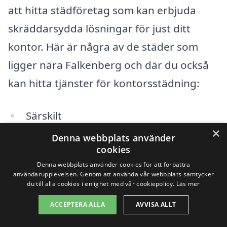
att hitta städföretag som kan erbjuda
skräddarsydda lösningar för just ditt
kontor. Här är några av de städer som
ligger nära Falkenberg och där du också
kan hitta tjänster för kontorsstädning:
Särskilt
×
Denna webbplats använder
Varberg
cookies
Halmstad
Denna webbplats använder cookies för att förbättra
användarupplevelsen. Genom att använda vår webbplats samtycker
du till alla cookies i enlighet med vår cookiepolicy.
Läs mer
Hylte
ACCEPTERA ALLA
AVVISA ALLT
Laholm