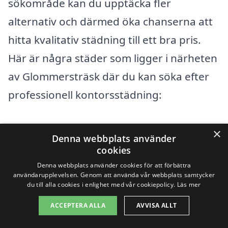
sökområde kan du upptäcka fler
alternativ och därmed öka chanserna att
hitta kvalitativ städning till ett bra pris.
Här är några städer som ligger i närheten
av Glommersträsk där du kan söka efter
professionell kontorsstädning:
Arvidsjaur
×
Denna webbplats använder
cookies
Sorsele
Denna webbplats använder cookies för att förbättra
användarupplevelsen. Genom att använda vår webbplats samtycker
Björkliden
du till alla cookies i enlighet med vår cookiepolicy.
Läs mer
Malå
ACCEPTERA ALLA
AVVISA ALLT