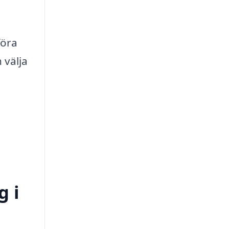
föra
 välja
g i