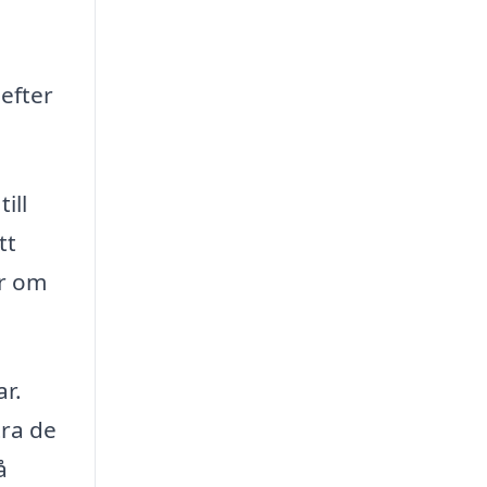
efter
ill
tt
er om
ar.
tra de
å