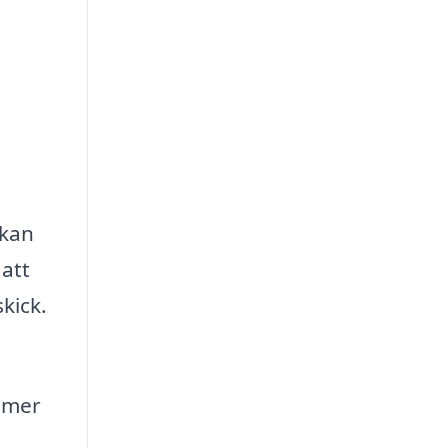
 kan
 att
skick.
ommer