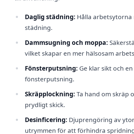
Daglig städning:
Hålla arbetsytorna
städning.
Dammsugning och moppa:
Säkerstä
vilket skapar en mer hälsosam arbets
Fönsterputsning:
Ge klar sikt och e
fönsterputsning.
Skräpplockning:
Ta hand om skräp och
prydligt skick.
Desinficering:
Djuprengöring av yto
utrymmen för att förhindra spridnin