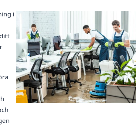
ing i
ditt
r
öra
ch
och
ngen