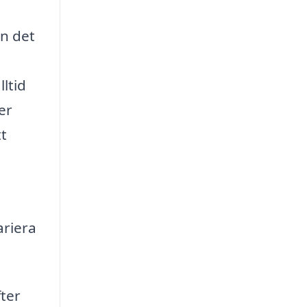
en det
ltid
er
tt
ariera
ter