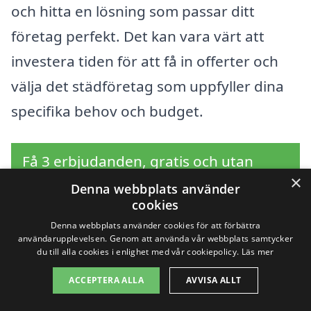
och hitta en lösning som passar ditt
företag perfekt. Det kan vara värt att
investera tiden för att få in offerter och
välja det städföretag som uppfyller dina
specifika behov och budget.
Få 3 erbjudanden, gratis och utan
×
förpliktelser
Denna webbplats använder
cookies
Denna webbplats använder cookies för att förbättra
användarupplevelsen. Genom att använda vår webbplats samtycker
du till alla cookies i enlighet med vår cookiepolicy.
Läs mer
Sök efter en
ACCEPTERA ALLA
AVVISA ALLT
professionell för