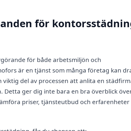
danden för kontorsstädnin
 avgörande för både arbetsmiljön och
mofors är en tjänst som många företag kan dr
n viktig del av processen att anlita en städfirm
. Detta ger dig inte bara en bra överblick öve
ämföra priser, tjänsteutbud och erfarenheter
städning, får du chansen att: