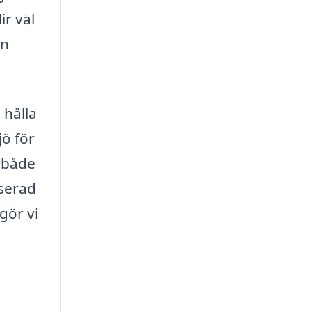
ir väl
an
 hålla
jö för
r både
iserad
gör vi