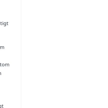
tigt
om
utom
h
gt