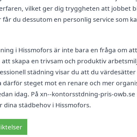
rfaren, vilket ger dig tryggheten att jobbet bl
r får du dessutom en personlig service som k
ning i Hissmofors är inte bara en fråga om att
att skapa en trivsam och produktiv arbetsmil
fessionell städning visar du att du värdesätte
Ta därför steget mot en renare och mer organ
edan idag. På xn--kontorsstdning-pris-owb.se 
för dina städbehov i Hissmofors.
iktelser