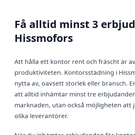
Få alltid minst 3 erbju
Hissmofors
Att hålla ett kontor rent och fräscht är
produktiviteten. Kontorsstädning i Hiss
nytta av, oavsett storlek eller bransch. E
att alltid inhämtar minst tre erbjudanden
marknaden, utan också möjligheten att j
olika leverantörer.
När du inhämtar erbjudanden för kontors