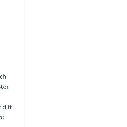
och
ster
 ditt
a: