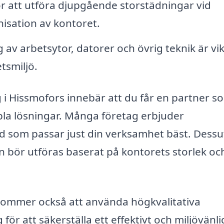
ör att utföra djupgående storstädningar vid
isation av kontoret.
 av arbetsytor, datorer och övrig teknik är vik
tsmiljö.
g i Hissmofors innebär att du får en partner s
bla lösningar. Många företag erbjuder
ad som passar just din verksamhet bäst. Dess
n bör utföras baserat på kontorets storlek oc
 kommer också att använda högkvalitativa
r att säkerställa ett effektivt och miljövänli