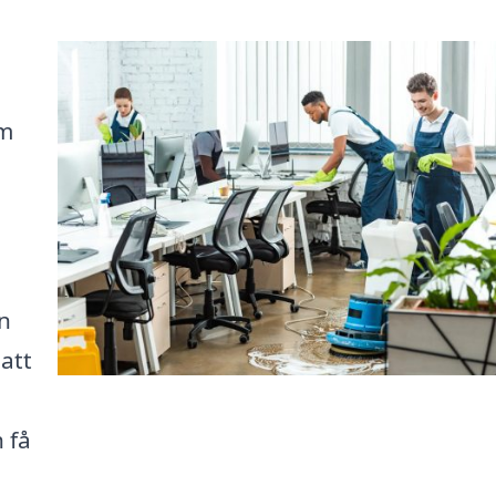
u
om
en
 att
 få