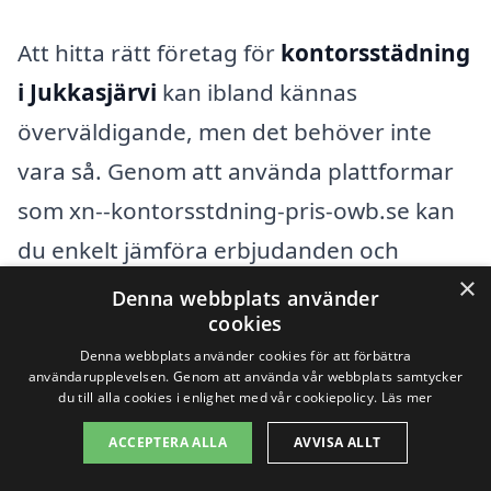
Att hitta rätt företag för
kontorsstädning
i Jukkasjärvi
kan ibland kännas
överväldigande, men det behöver inte
vara så. Genom att använda plattformar
som xn--kontorsstdning-pris-owb.se kan
du enkelt jämföra erbjudanden och
×
tjänster från olika städföretag i området.
Denna webbplats använder
cookies
Det är viktigt att få hjälp från proffs som
Denna webbplats använder cookies för att förbättra
kan garantera att ditt kontor hålls rent
användarupplevelsen. Genom att använda vår webbplats samtycker
du till alla cookies i enlighet med vår cookiepolicy.
Läs mer
och fräscht, vilket också kan påverka
arbetsmiljön positivt.
ACCEPTERA ALLA
AVVISA ALLT